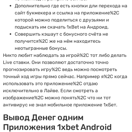
Дополнительно где есть кнопки дли перехода на
сайт букмекера и ссылка на приложение%2C
которой можно поделиться с друзьями и
подыскать им скачать 1xBet на Андроид.
Совершить кэшаут с бонусного счёта не
получится%2C же на нём находитесь
неотыгранные бонусы.
Никто любит наблюдать за игрой%2C тот либо делать
Live ставки. Они позволяют достаточно точно
прогнозировать игру%2C ведь можно посмотреть
точный ход игры прямо сейчас. Например я%2C когда
использовать это приложение%2C отдаю
исключительно в Лайве. Если смотреть а
изображение%2C можно понять%2C что ни тот
антивирус не знал мобильное приложение 1хБет.
Вывод Денег одним
Приложения 1xbet Android