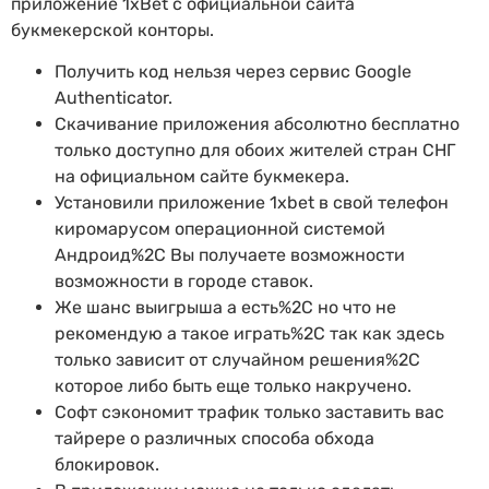
приложение 1xBet с официальной сайта
букмекерской конторы.
Получить код нельзя через сервис Google
Authenticator.
Скачивание приложения абсолютно бесплатно
только доступно для обоих жителей стран СНГ
на официальном сайте букмекера.
Установили приложение 1xbet в свой телефон
киромарусом операционной системой
Андроид%2C Вы получаете возможности
возможности в городе ставок.
Же шанс выигрыша а есть%2C но что не
рекомендую а такое играть%2C так как здесь
только зависит от случайном решения%2C
которое либо быть еще только накручено.
Софт сэкономит трафик только заставить вас
тайрере о различных способа обхода
блокировок.