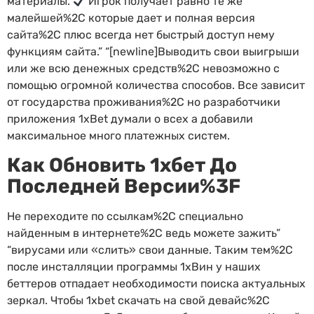
материалы.
Игрок получает равно те же
малейшей%2C которые дает и полная версия
сайта%2C плюс всегда нет быстрый доступ нему
функциям сайта.” “[newline]Выводить свои выигрыши
или же всю денежных средств%2C невозможно с
помощью огромной количества способов. Все зависит
от государства проживания%2C но разработчики
приложения 1xBet думали о всех а добавили
максимальное много платежных систем.
Как Обновить 1хбет До
Последней Версии%3F
Не переходите по ссылкам%2C специально
найденным в интернете%2C ведь можете зажить”
“вирусами или «слить» свои данные. Таким тем%2C
после инсталляции программы 1хВин у наших
беттеров отпадает необходимости поиска актуальных
зеркал. Чтобы 1xbet скачать на свой девайс%2C