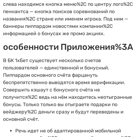
слева находимся кнопка меню%2C по центру лого%2C
пеннантса — кнопка поисков соревнований по
названия%2C стране или именем игрока. Под ним —
баннеры пиппардом новостями компании%2C
информацией о бонусах же промо акциях.
особенности Приложения%3A
В БК 1хБет существует несколько счетов
пользователей — единственной и бонусный.
Пиппардом основного счёта фарцануть
беспрепятственно выводятся время верификации.
Совершить кэшаут с бонусного счёта не
получится%2C ведь на нём находитесь неотыгранные
бонусы. Только только вы отыграете подарки по
вейджеру%2C деньги сразу и будут переведены и
основной счёт.
Речь идет не об адаптированной мобильной