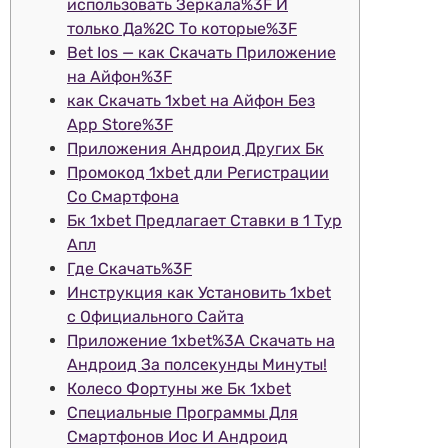
использовать Зеркала%3F И
только Да%2C То которые%3F
Bet Іos — как Скачать Приложение
на Айфон%3F
как Скачать 1xbet на Айфон Без
App Store%3F
Приложения Андроид Других Бк
Промокод 1xbet дли Регистрации
Со Смартфона
Бк 1xbet Предлагает Ставки в 1 Тур
Апл
Где Скачать%3F
Инструкция как Установить 1xbet
с Официального Сайта
Приложение 1xbet%3A Скачать на
Андроид За полсекунды Минуты!
Колесо Фортуны же Бк 1xbet
Специальные Программы Для
Смартфонов Иос И Андроид