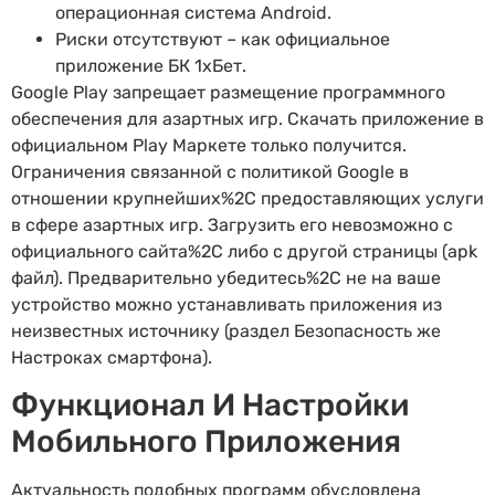
операционная система Android.
Риски отсутствуют – как официальное
приложение БК 1хБет.
Google Play запрещает размещение программного
обеспечения для азартных игр. Скачать приложение в
официальном Play Маркете только получится.
Ограничения связанной с политикой Google в
отношении крупнейших%2C предоставляющих услуги
в сфере азартных игр. Загрузить его невозможно с
официального сайта%2C либо с другой страницы (apk
файл). Предварительно убедитесь%2C не на ваше
устройство можно устанавливать приложения из
неизвестных источнику (раздел Безопасность же
Настроках смартфона).
Функционал И Настройки
Мобильного Приложения
Актуальность подобных программ обусловлена