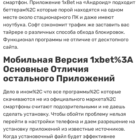
смартфон. Приложение 1xBet на «Андроид» подходит
беттерам%2C которые порой находятся на одном
месте около стационарного ПК и даже имеют
ноутбука. Софт сэкономит трафик же заставить вас
тайрере о различных способа обхода блокировок.
Функционал программы не отличие от десктопного
сайта.
Мобильная Версия 1xbet%3A
Основные Отличия
остального Приложений
Дело в ином%2C что все программы%2C которые
скачиваются не из официального маркета%2C
смартфоны считают подозрительными и не даешь
сделать установку. Чтобы обойти проблему нельзя
перейти в настройки телефона и даем разрешение на
установку приложений из известные источников.
Когда установочный файл будет эффективнее