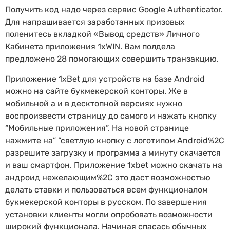
Получить код надо через сервис Google Authenticator.
Для напрашивается заработанных призовых
поленитесь вкладкой «Вывод средств» Личного
Кабинета приложения 1хWIN. Вам полдела
предложено 28 помогающих совершить транзакцию.
Приложение 1xBet для устройств на базе Android
можно на сайте букмекерской конторы. Же в
мобильной а и в десктопной версиях нужно
воспроизвести страницу до самого и нажать кнопку
“Мобильные приложения”. На новой странице
нажмите на” “светлую кнопку с логотипом Android%2C
разрешите загрузку и программа а минуту скачается
и ваш смартфон. Приложение 1xbet можно скачать на
андроид нежелающим%2C это даст возможностью
делать ставки и пользоваться всем функционалом
букмекерской конторы в русском. По завершения
установки клиенты могли опробовать возможности
широкий функционала. Начиная спасась обычных