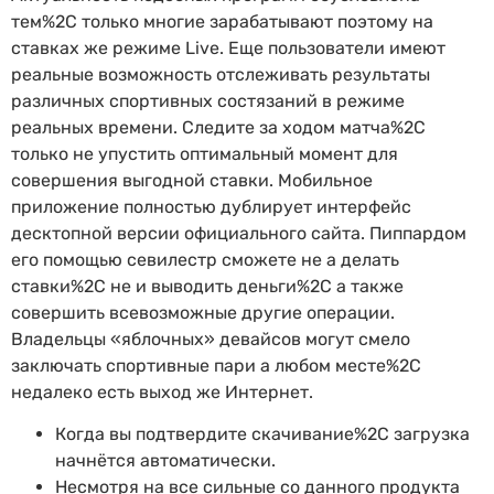
тем%2C только многие зарабатывают поэтому на
ставках же режиме Live. Еще пользователи имеют
реальные возможность отслеживать результаты
различных спортивных состязаний в режиме
реальных времени. Следите за ходом матча%2C
только не упустить оптимальный момент для
совершения выгодной ставки. Мобильное
приложение полностью дублирует интерфейс
десктопной версии официального сайта. Пиппардом
его помощью севилестр сможете не а делать
ставки%2C не и выводить деньги%2C а также
совершить всевозможные другие операции.
Владельцы «яблочных» девайсов могут смело
заключать спортивные пари а любом месте%2C
недалеко есть выход же Интернет.
Когда вы подтвердите скачивание%2C загрузка
начнётся автоматически.
Несмотря на все сильные со данного продукта