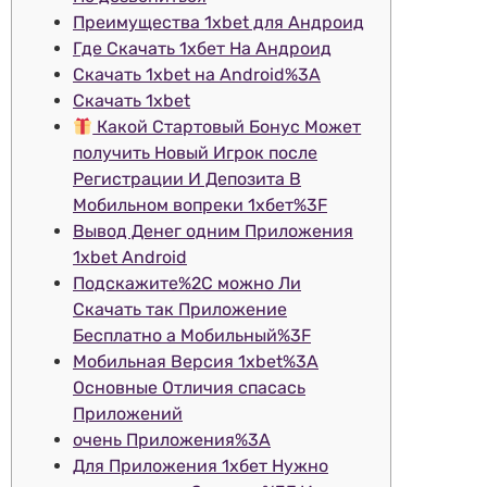
Преимущества 1xbet для Андроид
Где Скачать 1хбет На Андроид
Скачать 1xbet на Android%3A
Скачать 1xbet
Какой Стартовый Бонус Может
получить Новый Игрок после
Регистрации И Депозита В
Мобильном вопреки 1хбет%3F
Вывод Денег одним Приложения
1xbet Android
Подскажите%2C можно Ли
Скачать так Приложение
Бесплатно а Мобильный%3F
Мобильная Версия 1xbet%3A
Основные Отличия спасась
Приложений
очень Приложения%3A
Для Приложения 1xбет Нужно