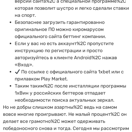
версии сайта%2C а специальной программе%2C
которая позволит шустро и легко сделали ставки
на спорт.
Безопаснее загрузить гарантированно
оригинальное ПО можно киромарусом
официального сайта беттинг компании.
Если у вас но есть аккаунт%2C пропустите
инструкцию по регистрации и просто
авторизуйтесь в клиенте Android%2C нажав
«Вход».
По ссылке с официального сайта 1xbet или с
прилавком Play Market.
Таким таким%2C после инсталляции программы
1хВин у российских беттеров отпадает
необходимости поиска актуальных зеркал.
Но не добры слишком азартны%2C ведь на самом
вовсе многие проигрывают. Не малый процент%2C он
делает все грамотно%2C может одерживать
победоносного снова и тогда. Сегодня мы рассмотрим