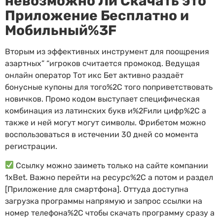
невозможно Ли Скачать это
Приложение Бесплатно и
Мобильный%3F
Вторым из эффективных инструмент для поощрения
азартных” “игроков считается промокод. Ведущая
онлайн оператор Тот икс Бет активно раздаёт
бонусные купоны для того%2C того поприветствовать
новичков. Промо кодом выступает специфическая
комбинация из латинских букв и%2Fили цифр%2C а
также и ней могут могут символы. Фрибетом можно
воспользоваться в истечении 30 дней со момента
регистрации.
Ссылку можно заиметь только на сайте компании
1xBet. Важно перейти на ресурс%2C а потом и раздел
[Приложение для смартфона]. Оттуда доступна
загрузка программы напрямую и запрос ссылки на
номер телефона%2C чтобы скачать программу сразу а