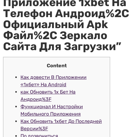
Приложение 1xbet На
Телефон Андроид%2C
Официальный Apk
Файл%2C Зеркало
Сайта Для Загрузки”
Content
Как довести В Приложении
«1хбет» На Android
как Обновить 1х Бет На
Андроид%3F
Функционал И Настройки
Мобильного Приложения
Как Обновить 1хбет До Последней
Версии%3F
По дозвониться