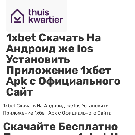
1xbet Скачать На
Андроид же Ios
Установить
Приложение 1хбет
Apk с Официального
Сайт
1xbet Скачать На Андроид же Ios Установить
Приложение 1хбет Apk с Официального Сайта
Скачайте Бесплатно