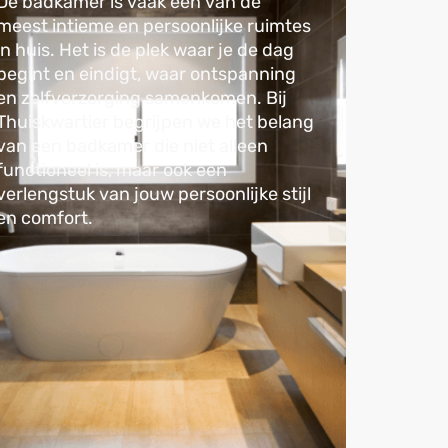
De badkamer is vaak een van de
meest intieme en persoonlijke ruimtes
in huis. Het is de plek waar je de dag
begint en eindigt, waar ontspanning
en zelfverzorging samenkomen. Bij
Thuiskwartier begrijpen we het belang
van een badkamer die niet alleen
functioneel is, maar ook een
verlengstuk van jouw persoonlijke stijl
en comfort.