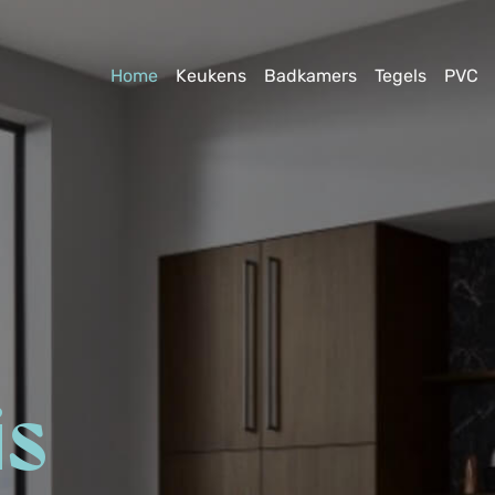
Home
Keukens
Badkamers
Tegels
PVC
is