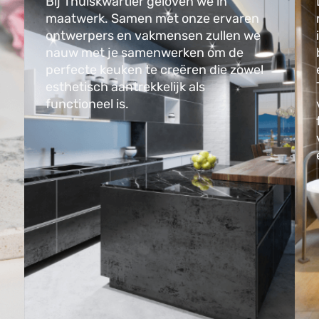
Bij Thuiskwartier geloven we in
maatwerk. Samen met onze ervaren
ontwerpers en vakmensen zullen we
nauw met je samenwerken om de
perfecte keuken te creëren die zowel
esthetisch aantrekkelijk als
functioneel is.