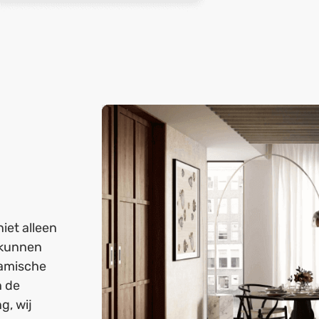
iet alleen
 kunnen
ramische
n de
g, wij