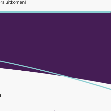
rs uitkomen!
r