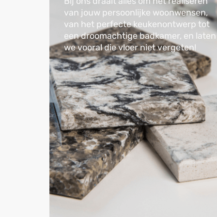
Bij ons draait alles om het realiseren
van jouw persoonlijke woonwensen,
van het perfecte keukenontwerp tot
een droomachtige badkamer, en laten
we vooral die vloer niet vergeten!